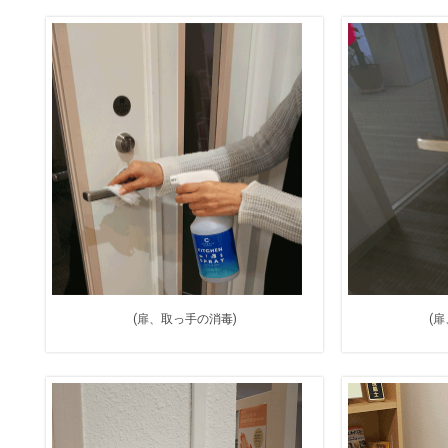
(扉、取っ手の消毒)
(