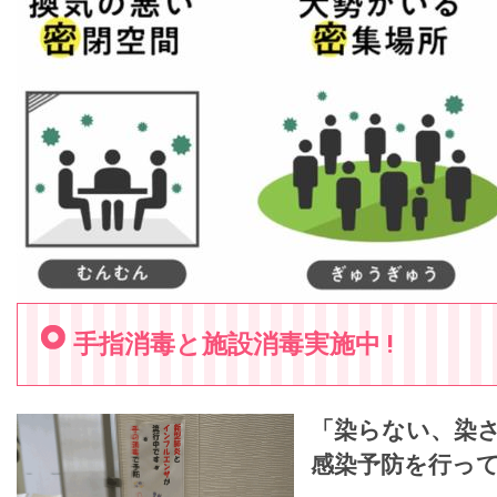
手指消毒と施設消毒実施中 !
「染らない、染
感染予防を行っ