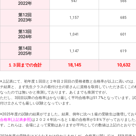
947
566
2022年
第12回
1,157
685
2023年
第13回
1,041
601
2024年
第14回
1,147
619
2025年
１３回までの合計
18,145
10,632
※上記表にて、初年度１回目と２年目２回目の受検者数と合格率が以上に高いのは
チ結果と、まず先生クラスの着付け士の皆さんに資格を取得していただき広くこの
なったのでは無いかと推測しております。あくまでも推測ですが。
ただし、3回目以降の合格率はかなり厳しく平均合格率は51.7%となっています。
付け士さんでも厳しい試験となっています。
※2025年度の試験の結果がでました。結果、例年に比べ１級の受験生は微増して
合格率(上記表参照)
は２０２４年比べると１級の合格率が3.8％下がっておりました。
す。これらは、会場によって変動はありますが平均としての数値は上記のとおりで