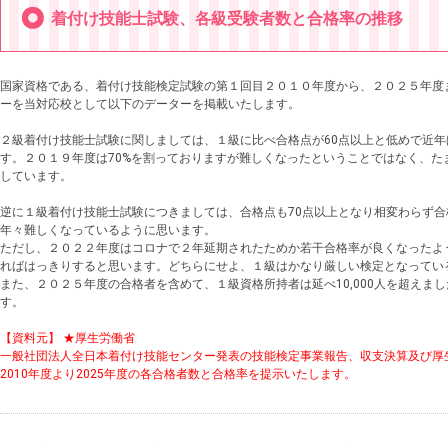
着付け技能士試験、各級受験者数と合格率の推移
国家資格である、着付け技能検定試験の第１回目２０１０年度から、２０２５年度
ーを当対応校として以下のデーターを掲載いたします。
２級着付け技能士試験に関しましては、１級に比べ合格点が60点以上と低めで近年
す。２０１９年度は70%を割っておりますが難しくなったということではなく、た
しています。
逆に１級着付け技能士試験につきましては、合格点も70点以上となり相変わらず合
年々難しくなっているように思います。
ただし、２０２２年度はコロナで２年延期されたためか若干合格率が良くなったよ
ればはっきりすると思います。どちらにせよ、１級はかなり厳しい検定となってい
また、２０２５年度の合格者を含めて、１級資格所持者は延べ10,000人を超えま
す。
【資料元】 ★厚生労働省
一般社団法人全日本着付け技能センター発表の技能検定事業報告、収支決算及び厚
2010年度より2025年度の各合格者数と合格率を提示いたします。