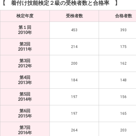
【 着付け技能検定２級の受検者数と合格率 】
検定年度
受検者数
合格者数
第１回
453
393
2010年
第2回
214
175
2011年
第3回
200
162
2012年
第4回
184
148
2013年
第5回
197
156
2014年
第6回
197
165
2015年
第7回
264
203
2016年