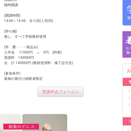
随時開講
(開講時間)
14:00～16:00、全５回(１回2h)
(持ち物)
無し、すべて学校教材使用
(学 費・・・税込み)
入学金 11000円 → 0円 (特典)
受講料 143000円
合 計 143000円 (教材使用料・修了証代含)
(参加条件)
振袖の着付け経験者限定
受講申込フォームへ