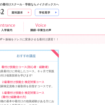
田の着付けスクール・学校ならメイクボックスへ
P
>
振袖をドレスに変身させる着付け講習！！
着付け技能士コース(初心者・経験者)
他装着付けに特化したコース。６ヶ月で実践
着付け他装技術を学びます!
２級着付け技能士 検定対策コース
国家検定資格２級取得を目指すコースです。
１級着付け技能士 検定対策コース
(着付け経験者の方)
着物の基本や着付けの他装経験がある方にお